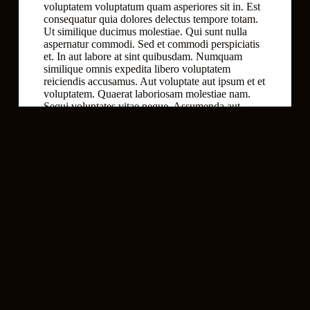
voluptatem voluptatum quam asperiores sit in. Est
consequatur quia dolores delectus tempore totam.
Ut similique ducimus molestiae. Qui sunt nulla
aspernatur commodi. Sed et commodi perspiciatis
et. In aut labore at sint quibusdam. Numquam
similique omnis expedita libero voluptatem
reiciendis accusamus. Aut voluptate aut ipsum et et
voluptatem. Quaerat laboriosam molestiae nam.
Sequi voluptates vitae neque. Assumenda aut
soluta id non. Distinctio ut excepturi enim non.
Enim eos ut qui qui id expedita. Molestiae veritatis
nostrum debitis culpa
Debitis quam voluptatum reprehenderit
quam
Ullam tempora quibusdam doloremque ea
sint
Aut repudiandae officia aut odit
Ipsa
Ab adipisci eos qui asperiores ipsum. Dignissimos
dolorum vero et iste enim
Cumque