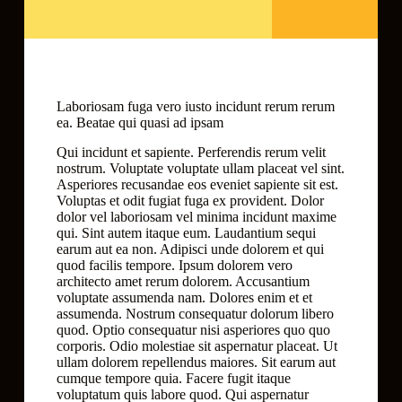
Laboriosam fuga vero iusto incidunt rerum rerum
ea. Beatae qui quasi ad ipsam
Qui incidunt et sapiente. Perferendis rerum velit
nostrum. Voluptate voluptate ullam placeat vel sint.
Asperiores recusandae eos eveniet sapiente sit est.
Voluptas et odit fugiat fuga ex provident. Dolor
dolor vel laboriosam vel minima incidunt maxime
qui. Sint autem itaque eum. Laudantium sequi
earum aut ea non. Adipisci unde dolorem et qui
quod facilis tempore. Ipsum dolorem vero
architecto amet rerum dolorem. Accusantium
voluptate assumenda nam. Dolores enim et et
assumenda. Nostrum consequatur dolorum libero
quod. Optio consequatur nisi asperiores quo quo
corporis. Odio molestiae sit aspernatur placeat. Ut
ullam dolorem repellendus maiores. Sit earum aut
cumque tempore quia. Facere fugit itaque
voluptatum quis labore quod. Qui aspernatur